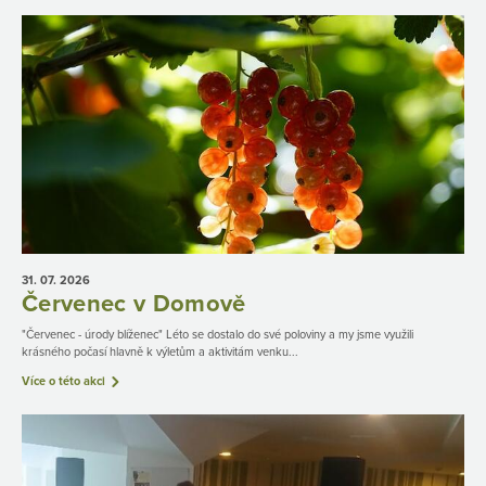
31. 07.
2026
Červenec v Domově
"Červenec - úrody blíženec" Léto se dostalo do své poloviny a my jsme využili
krásného počasí hlavně k výletům a aktivitám venku...
Více o této akci