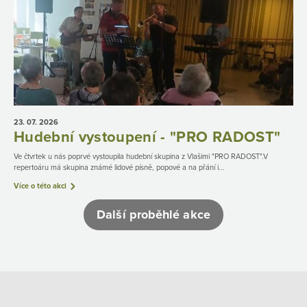
23. 07.
2026
Hudební vystoupení - "PRO RADOST"
Ve čtvrtek u nás poprvé vystoupila hudební skupina z Vlašimi "PRO RADOST".V
repertoáru má skupina známé lidové písně, popové a na přání i...
Více o této akci
Další proběhlé akce