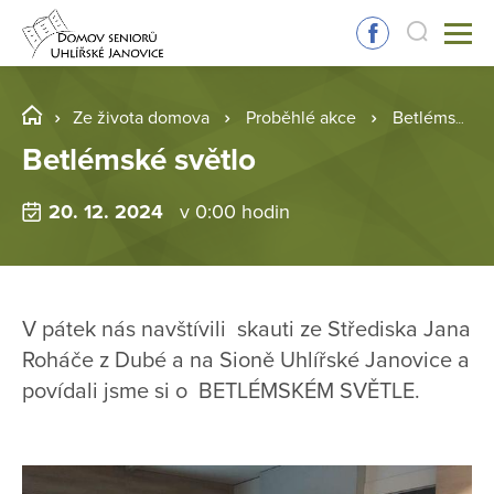
Ze života domova
Proběhlé akce
Betlémské světlo
Betlémské světlo
20. 12. 2024
v 0:00 hodin
V pátek nás navštívili skauti ze Střediska Jana
Roháče z Dubé a na Sioně Uhlířské Janovice a
povídali jsme si o BETLÉMSKÉM SVĚTLE.