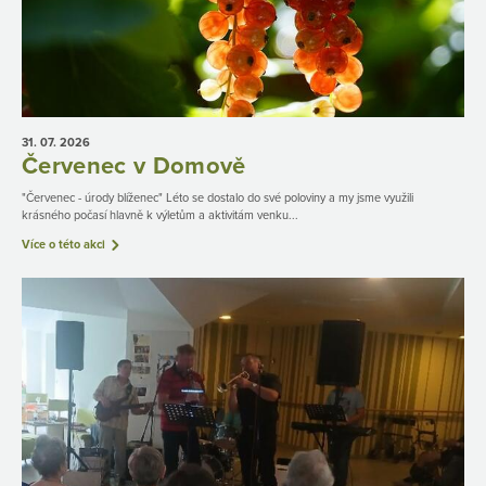
31. 07.
2026
Červenec v Domově
"Červenec - úrody blíženec" Léto se dostalo do své poloviny a my jsme využili
krásného počasí hlavně k výletům a aktivitám venku...
Více o této akci