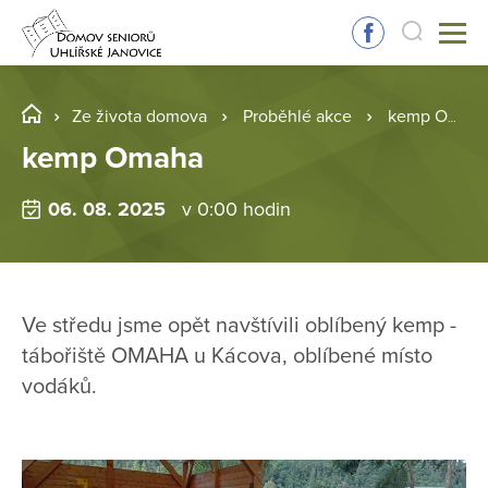
Ze života domova
Proběhlé akce
kemp Omaha
kemp Omaha
06. 08. 2025
v 0:00 hodin
Ve středu jsme opět navštívili oblíbený kemp -
tábořiště OMAHA u Kácova, oblíbené místo
vodáků.