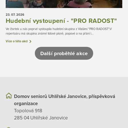
23. 07.
2026
Hudební vystoupení - "PRO RADOST"
Ve čtvrtek u nás poprvé vystoupila hudební skupina z Vlašimi "PRO RADOST".V
repertoáru má skupina známé lidové písně, popové a na přání i...
Více o této akci
Další proběhlé akce
Domov seniorů Uhlířské Janovice, příspěvková
organizace
Topolová 918
285 04 Uhlířské Janovice