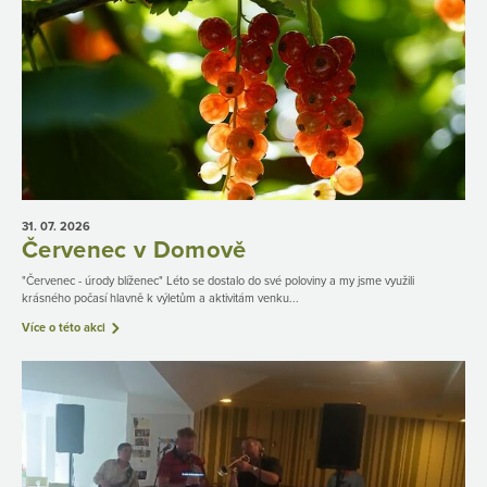
31. 07.
2026
Červenec v Domově
"Červenec - úrody blíženec" Léto se dostalo do své poloviny a my jsme využili
krásného počasí hlavně k výletům a aktivitám venku...
Více o této akci