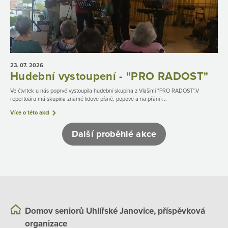
23. 07.
2026
Hudební vystoupení - "PRO RADOST"
Ve čtvrtek u nás poprvé vystoupila hudební skupina z Vlašimi "PRO RADOST".V
repertoáru má skupina známé lidové písně, popové a na přání i...
Více o této akci
Další proběhlé akce
Domov seniorů Uhlířské Janovice, příspěvková
organizace