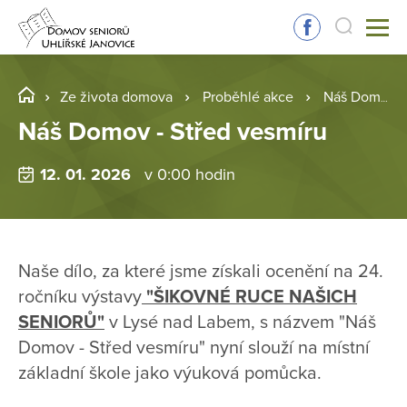
Ze života domova
Proběhlé akce
Náš Domov - Střed vesmíru
Náš Domov - Střed vesmíru
12. 01. 2026
v 0:00 hodin
Naše dílo, za které jsme získali ocenění na 24.
ročníku výstavy
"ŠIKOVNÉ RUCE NAŠICH
SENIORŮ"
v Lysé nad Labem, s názvem "Náš
Domov - Střed vesmíru" nyní slouží na místní
základní škole jako výuková pomůcka.