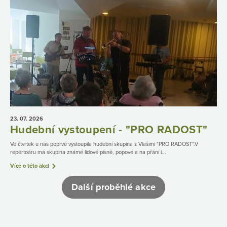
23. 07.
2026
Hudební vystoupení - "PRO RADOST"
Ve čtvrtek u nás poprvé vystoupila hudební skupina z Vlašimi "PRO RADOST".V
repertoáru má skupina známé lidové písně, popové a na přání i...
Více o této akci
Další proběhlé akce