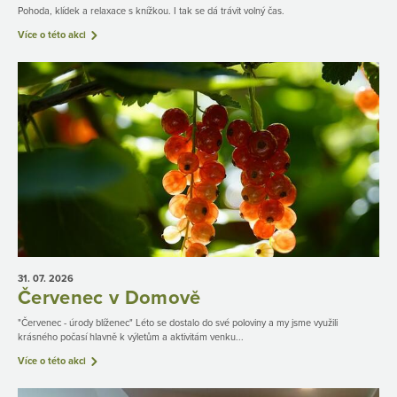
Pohoda, klídek a relaxace s knížkou. I tak se dá trávit volný čas.
Více o této akci
31. 07.
2026
Červenec v Domově
"Červenec - úrody blíženec" Léto se dostalo do své poloviny a my jsme využili
krásného počasí hlavně k výletům a aktivitám venku...
Více o této akci