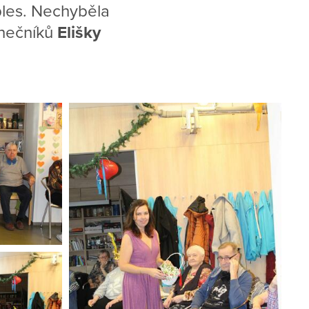
ples. Nechyběla
anečníků
Elišky