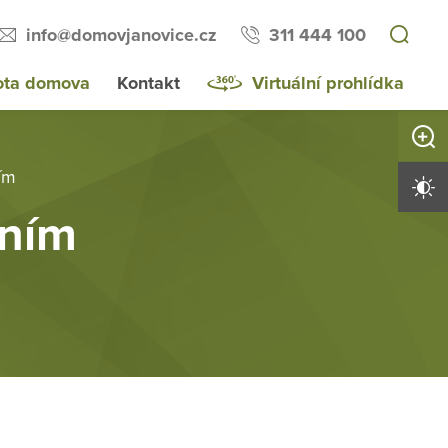
info@domovjanovice.cz
311 444 100
ota domova
Kontakt
Virtuální prohlídka
Zvětši
ím
Vysoký 
ením