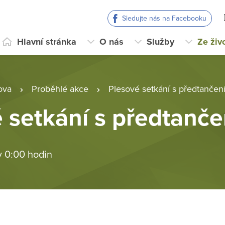
Sledujte nás na Facebooku
Hlavní stránka
O nás
Služby
Ze živ
ova
Proběhlé akce
Plesové setkání s předtančen
 setkání s předtanč
v 0:00 hodin