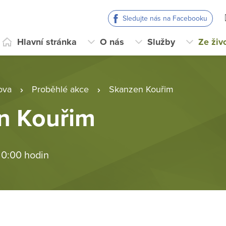
Sledujte nás na Facebooku
Hlavní stránka
O nás
Služby
Ze živ
ova
Proběhlé akce
Skanzen Kouřim
n Kouřim
 0:00 hodin