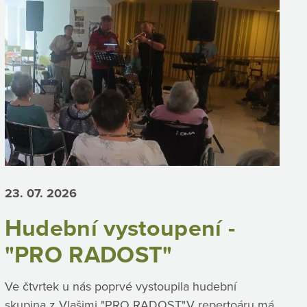
23. 07.
2026
Hudební vystoupení -
"PRO RADOST"
Ve čtvrtek u nás poprvé vystoupila hudební
skupina z Vlašimi "PRO RADOST".V repertoáru má