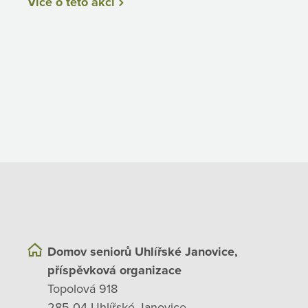
Více o této akci
Domov seniorů Uhlířské Janovice,
příspěvková organizace
Topolová 918
285 04 Uhlířské Janovice