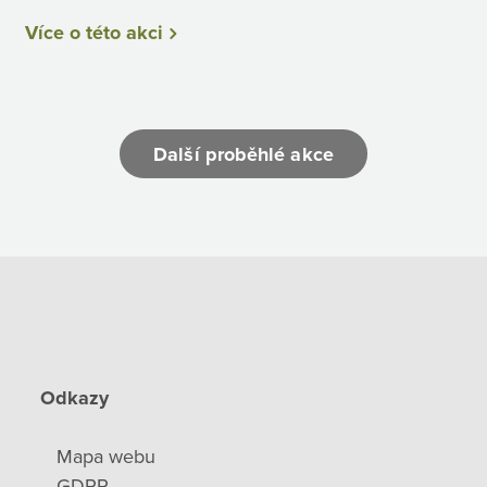
Více o této akci
Další proběhlé akce
Odkazy
Mapa webu
GDPR