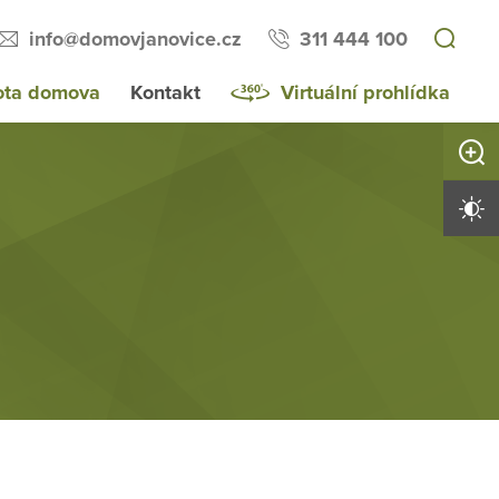
info@domovjanovice.cz
311 444 100
ota domova
Kontakt
Virtuální prohlídka
Zvětši
Vysoký 