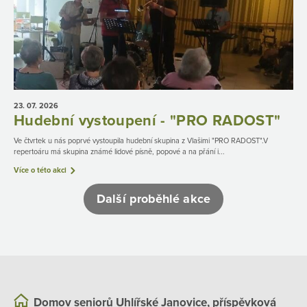
23. 07.
2026
Hudební vystoupení - "PRO RADOST"
Ve čtvrtek u nás poprvé vystoupila hudební skupina z Vlašimi "PRO RADOST".V
repertoáru má skupina známé lidové písně, popové a na přání i...
Více o této akci
Další proběhlé akce
Domov seniorů Uhlířské Janovice, příspěvková