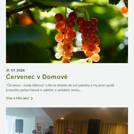
31. 07.
2026
Červenec v Domově
"Červenec - úrody blíženec" Léto se dostalo do své poloviny a my jsme využili
krásného počasí hlavně k výletům a aktivitám venku...
Více o této akci