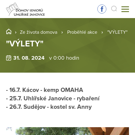
Ze života domova
Proběhlé akce
"VÝLETY"
"VÝLETY"
31. 08. 2024
v 0:00 hodin
- 16.7. Kácov - kemp OMAHA
- 25.7. Uhlířské Janovice - rybaření
- 26.7. Sudějov - kostel sv. Anny